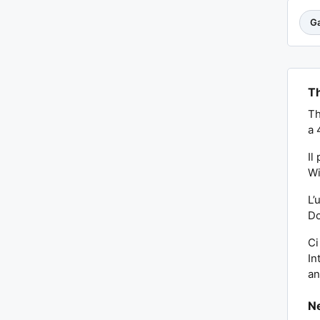
Ga
Th
Th
a 
Il
Wi
L’
Do
Ci
In
an
Ne