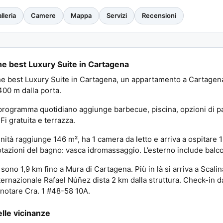
lleria
Camere
Mappa
Servizi
Recensioni
e best Luxury Suite in Cartagena
e best Luxury Suite in Cartagena, un appartamento a Cartagena
400 m dalla porta.
 programma quotidiano aggiunge barbecue, piscina, opzioni di p
Fi gratuita e terrazza.
unità raggiunge 146 m², ha 1 camera da letto e arriva a ospitare 
tazioni del bagno: vasca idromassaggio. L’esterno include balco
 sono 1,9 km fino a Mura di Cartagena. Più in là si arriva a Scal
ternazionale Rafael Núñez dista 2 km dalla struttura. Check-in d
notare Cra. 1 #48-58 10A.
lle vicinanze