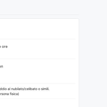
e ore
on
o al nubilato/celibato o simili.
rsona fisica)