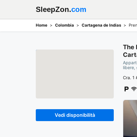
SleepZon.
com
Home
Colombia
Cartagena de Indias
Pren
The 
Mappa
Cart
Appart
libere,
Cra. 1
Vedi disponibilità