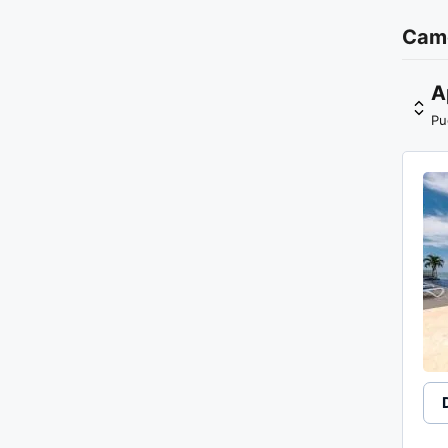
Came
A
Pu