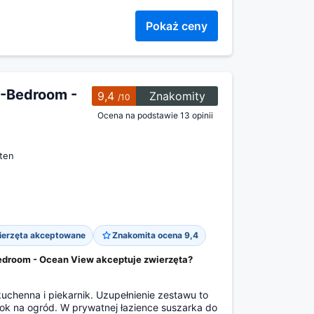
Pokaż ceny
1-Bedroom -
9,4
Znakomity
/10
Ocena na podstawie 13 opinii
rten
ierzęta akceptowane
Znakomita ocena 9,4
edroom - Ocean View akceptuje zwierzęta?
 kuchenna i piekarnik. Uzupełnienie zestawu to
k na ogród. W prywatnej łazience suszarka do