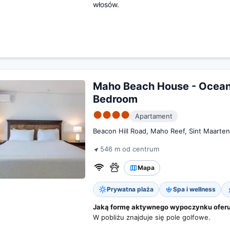
włosów.
Maho Beach House - Ocean 
Bedroom
●●●●
Apartament
Beacon Hill Road, Maho Reef, Sint Maarten
546 m od centrum
Mapa
Prywatna plaża
Spa i wellness
Jaką formę aktywnego wypoczynku oferuje
W pobliżu znajduje się pole golfowe.