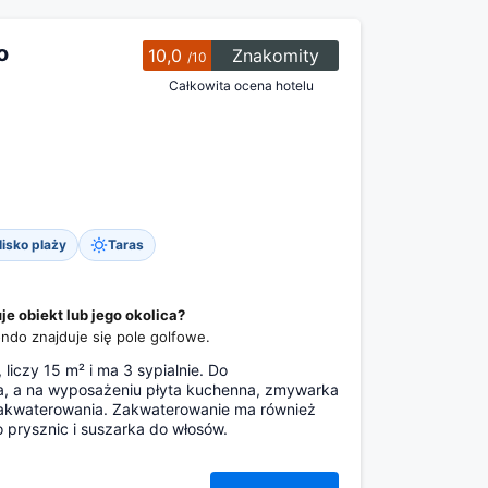
o
10,0
Znakomity
/10
Całkowita ocena hotelu
lisko plaży
Taras
 obiekt lub jego okolica?
ondo znajduje się pole golfowe.
liczy 15 m² i ma 3 sypialnie. Do
a, a na wyposażeniu płyta kuchenna, zmywarka
o zakwaterowania. Zakwaterowanie ma również
 prysznic i suszarka do włosów.