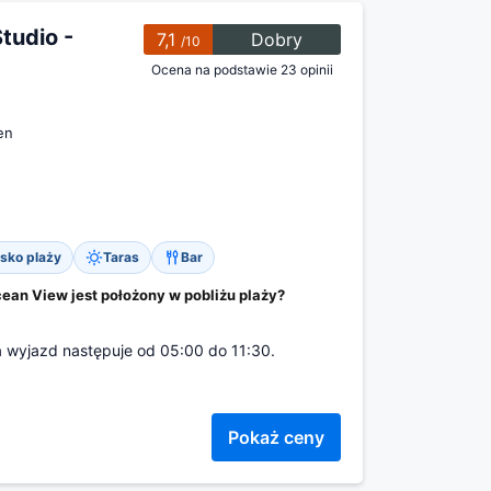
tudio -
7,1
Dobry
/10
Ocena na podstawie 23 opinii
en
isko plaży
Taras
Bar
ean View jest położony w pobliżu plaży?
a wyjazd następuje od 05:00 do 11:30.
Pokaż ceny