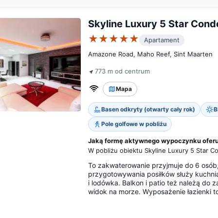
Skyline Luxury 5 Star Cond
★★★★★
Apartament
Amazone Road, Maho Reef, Sint Maarten
773 m od centrum
Mapa
Basen odkryty (otwarty cały rok)
B
Pole golfowe w pobliżu
Jaką formę aktywnego wypoczynku oferuje
W pobliżu obiektu Skyline Luxury 5 Star C
To zakwaterowanie przyjmuje do 6 osób, 
przygotowywania posiłków służy kuchni
i lodówka. Balkon i patio też należą d
widok na morze. Wyposażenie łazienki to