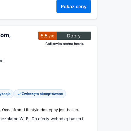
Pokaż ceny
oom,
5,5
Dobry
/10
Całkowita ocena hotelu
en
yzacja
Zwierzęta akceptowane
Oceanfront Lifestyle dostępny jest basen.
 bezpłatne Wi-Fi. Do oferty wchodzą basen i