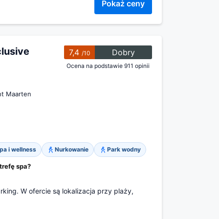
Pokaż ceny
lusive
7,4
Dobry
/10
Ocena na podstawie 911 opinii
nt Maarten
pa i wellness
Nurkowanie
Park wodny
trefę spa?
rking. W ofercie są lokalizacja przy plaży,