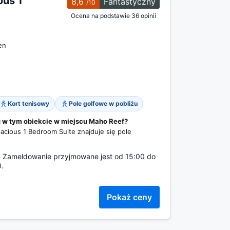
ous 1
8,6
Fantastyczny
/10
Ocena na podstawie 36 opinii
en
Kort tenisowy
Pole golfowe w pobliżu
 w tym obiekcie w miejscu Maho Reef?
cious 1 Bedroom Suite znajduje się pole
d. Zameldowanie przyjmowane jest od 15:00 do
.
Pokaż ceny