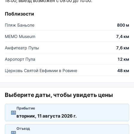
18:00; выезд возможен с 09:00 до 10:00.
Поблизости
Пляж Баньоле
800 м
MEMO Museum
7,4 км
Амфитеатр Пулы
7,6 км
Аэропорт Пула
12 км
Церковь Святой Евфимии в Ровине
48 км
Выберите даты, чтобы увидеть цены
Прибытие
📅
Отъезд
📅