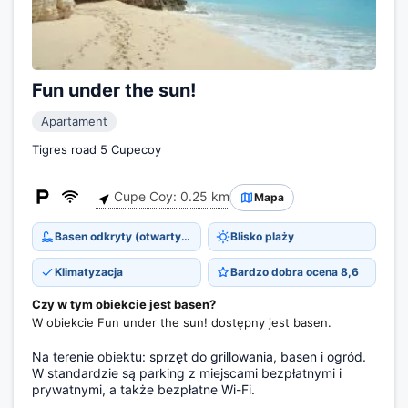
Fun under the sun!
Apartament
Tigres road 5 Cupecoy
Cupe Coy: 0.25 km
Mapa
Basen odkryty (otwarty cały rok)
Blisko plaży
Klimatyzacja
Bardzo dobra ocena 8,6
Czy w tym obiekcie jest basen?
W obiekcie Fun under the sun! dostępny jest basen.
Na terenie obiektu: sprzęt do grillowania, basen i ogród.
W standardzie są parking z miejscami bezpłatnymi i
prywatnymi, a także bezpłatne Wi-Fi.