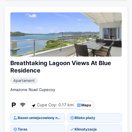
Breathtaking Lagoon Views At Blue
Residence
Apartament
Amazone Road Cupecoy
Cupe Coy: 0.17 km
Mapa
Basen umiejscowiony na dachu budynku
Blisko plaży
Taras
Klimatyzacja